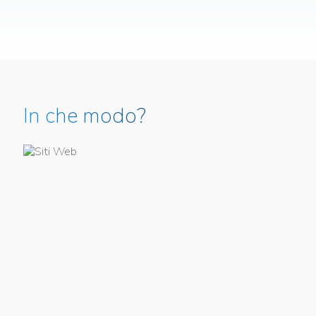
Scopri di più
In che modo?
Sviluppo Sito Web
Realizziamo siti web aziendali visualizzabili da qualsiasi
dispositivo, scegliendo le migliori grafiche e tecnologie
per il loro sviluppo .