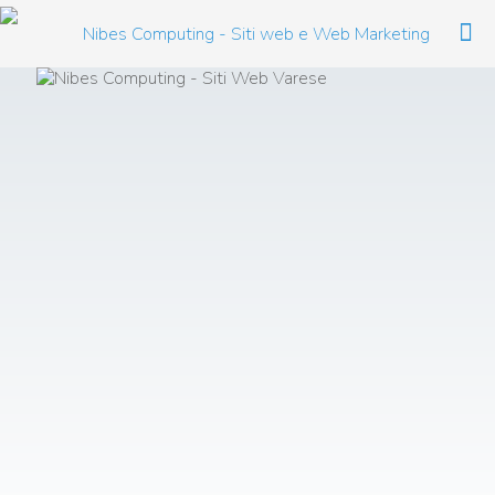
La Web Agency che
fa crescere il tuo
brand on line
Ci occupiamo di
web marketing
, il canale attraverso il
quale un'azienda
realizza profitti
grazie all'ausilio di
internet. Grazie ai nostri accorgimenti faremo crescere
la tua attività sul web, dandoti la possibilità di
monitorare il risultato del nostro lavoro.
Il
web è uno stumento potente
se viene utilizzato nella
maniera corretta.